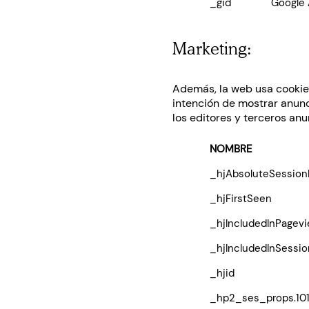
_gid
Google 
Marketing:
Además, la web usa cookies 
intención de mostrar anunci
los editores y terceros anu
NOMBRE
_hjAbsoluteSession
_hjFirstSeen
_hjIncludedInPagev
_hjIncludedInSessi
_hjid
_hp2_ses_props.10