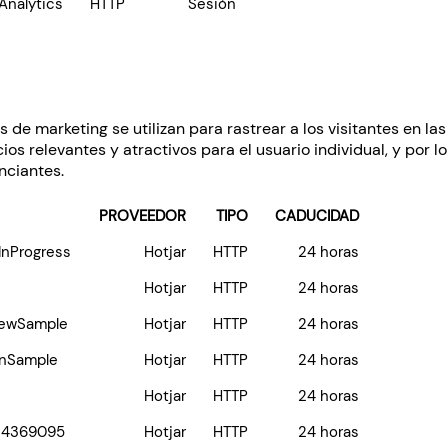
Analytics
HTTP
Sesión
de marketing se utilizan para rastrear a los visitantes en la
os relevantes y atractivos para el usuario individual, y por l
nciantes.
PROVEEDOR
TIPO
CADUCIDAD
InProgress
Hotjar
HTTP
24 horas
Hotjar
HTTP
24 horas
iewSample
Hotjar
HTTP
24 horas
onSample
Hotjar
HTTP
24 horas
Hotjar
HTTP
24 horas
14369095
Hotjar
HTTP
24 horas