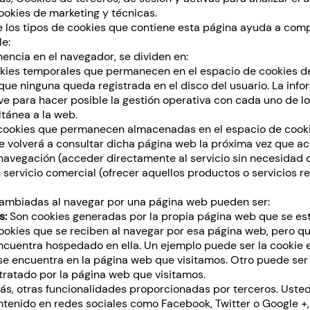
ookies de marketing y técnicas.
e los tipos de cookies que contiene esta página ayuda a com
e:
ncia en el navegador, se dividen en:
kies temporales que permanecen en el espacio de cookies d
 que ninguna queda registrada en el disco del usuario. La inf
ve para hacer posible la gestión operativa con cada uno de l
tánea a la web.
cookies que permanecen almacenadas en el espacio de cooki
e volverá a consultar dicha página web la próxima vez que ac
a navegación (acceder directamente al servicio sin necesidad 
n servicio comercial (ofrecer aquellos productos o servicios 
cambiadas al navegar por una página web pueden ser:
s:
Son cookies generadas por la propia página web que se est
ookies que se reciben al navegar por esa página web, pero q
encuentra hospedado en ella. Un ejemplo puede ser la cookie
se encuentra en la página web que visitamos. Otro puede ser
tratado por la página web que visitamos.
más, otras funcionalidades proporcionadas por terceros. Ust
ntenido en redes sociales como Facebook, Twitter o Google +,